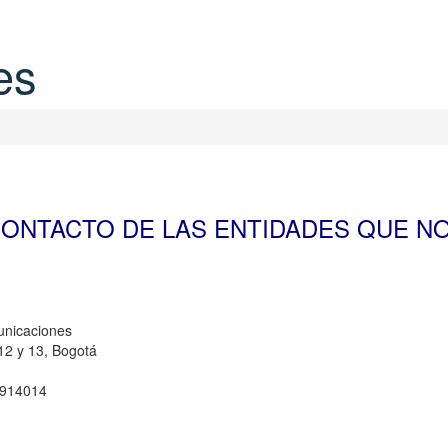
es
FAS
RASTREA TUS ENVIOS
PQR
ENLACES
CONTACTO DE LAS ENTIDADES QUE N
municaciones
 12 y 13, Bogotá
0914014