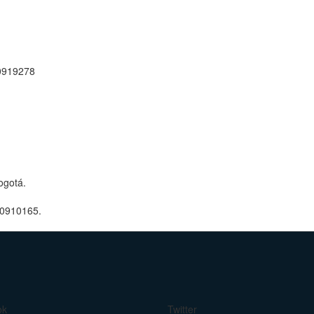
00919278
ogotá.
 0910165.
ok
Twitter